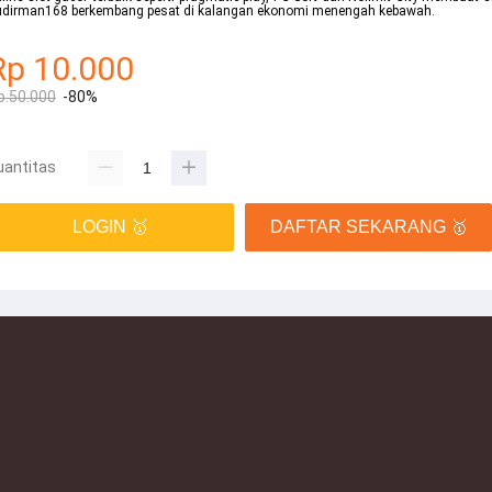
udirman168 berkembang pesat di kalangan ekonomi menengah kebawah.
Rp 10.000
p.50.000
-80%
uantitas
LOGIN 🥇
DAFTAR SEKARANG 🥇