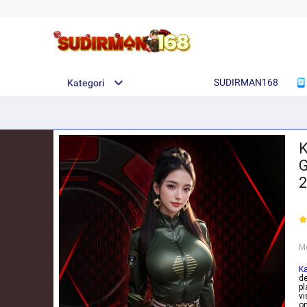
SUDIRMAN168
Kategori
K
G
2
M
K
de
pl
v
on