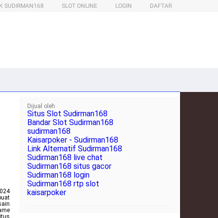
NK SUDIRMAN168
SLOT ONLINE
LOGIN
DAFTAR
Dijual oleh
Situs Slot Sudirman168
Bandar Slot Sudirman168
sudirman168
Kaisarpoker - Sudirman168
Link Alternatif Sudirman168
Sudirman168 live chat
Sudirman168 situs gacor
Sudirman168 login
Sudirman168 rtp slot
kaisarpoker
2024
buat
sain
game
itus